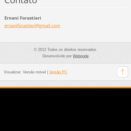
Ernani Forastieri
ernanifo
rastieri
@gmail.c
om
© 2012 Todos os direitos reservados.
Desenvolvido por
Webnode
Visualizar:
Versão móvel
|
Versão PC