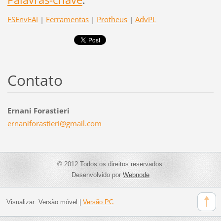
FSEnvEAI
|
Ferramentas
|
Protheus
|
AdvPL
Contato
Ernani Forastieri
ernanifo
rastieri
@gmail.c
om
© 2012 Todos os direitos reservados.
Desenvolvido por
Webnode
Visualizar:
Versão móvel
|
Versão PC