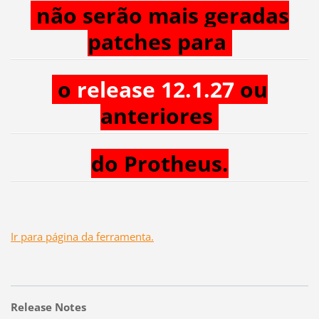
não serão mais geradas
patches para
o
release 12.1.27
ou
anteriores
do Protheus.
Ir para página da ferramenta.
Release Notes