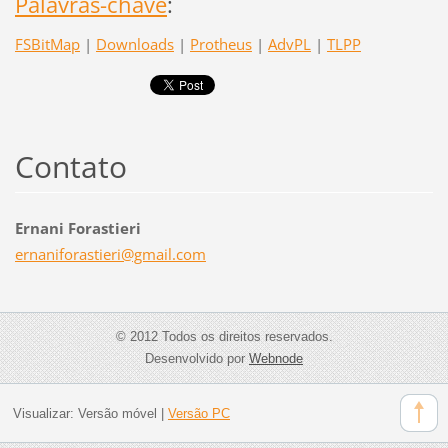
Palavras-chave
:
FSBitMap
|
Downloads
|
Protheus
|
AdvPL
|
TLPP
Contato
Ernani Forastieri
ernanifo
rastieri
@gmail.c
om
© 2012 Todos os direitos reservados.
Desenvolvido por
Webnode
Visualizar:
Versão móvel
|
Versão PC