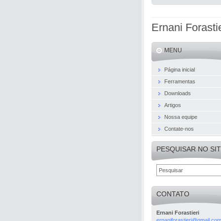
Ernani Forastie
MENU
Página inicial
Ferramentas
Downloads
Artigos
Nossa equipe
Contate-nos
PESQUISAR NO SI
CONTATO
Ernani Forastieri
ernanifo
rastieri
@gmail.c
o