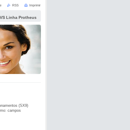
e
RSS
Imprimir
VS Linha Protheus
cionamentos (SX9)
como: campos