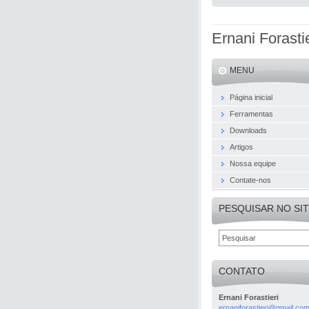
Ernani Forastie
MENU
Página inicial
Ferramentas
Downloads
Artigos
Nossa equipe
Contate-nos
PESQUISAR NO SI
CONTATO
Ernani Forastieri
ernanifo
rastieri
@gmail.c
o