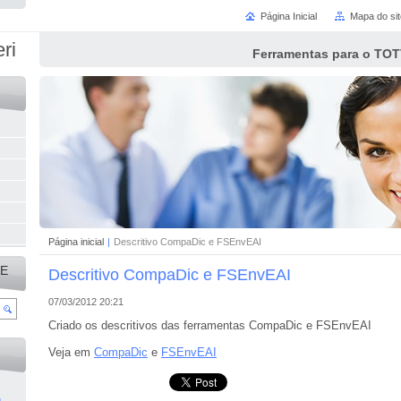
Página Inicial
Mapa do sit
ri
Ferramentas para o TOT
Página inicial
|
Descritivo CompaDic e FSEnvEAI
TE
Descritivo CompaDic e FSEnvEAI
07/03/2012 20:21
Criado os descritivos das ferramentas CompaDic e FSEnvEAI
Veja em
CompaDic
e
FSEnvEAI
m